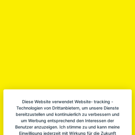
Mehr Informationen
Band 8
Akzeptieren
Erich Kästner
Powered by
Usercentrics Consent Management
Platform
IM AUTO ÜBER LAND
Wir benötigen Ihre Zustimmung, um
den Youtube-Service zu laden!
Diese Website verwendet Website- tracking -
Wir verwenden einen Service eines Drittanbieters,
um Videoinhalte einzubetten. Dieser Service kann
Technologien von Drittanbietern, um unsere Dienste
Daten zu Ihren Aktivitäten sammeln. Bitte lesen
bereitzustellen und kontinuierlich zu verbessern und
Sie die Details durch und stimmen Sie der Nutzung
um Werbung entsprechend den Interessen der
des Service zu, um dieses Video anzusehen.
Benutzer anzuzeigen. Ich stimme zu und kann meine
Einwilligung jederzeit mit Wirkung für die Zukunft